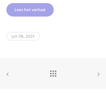
L
e
e
s
h
e
t
v
e
r
h
a
a
l
juli 08, 2025