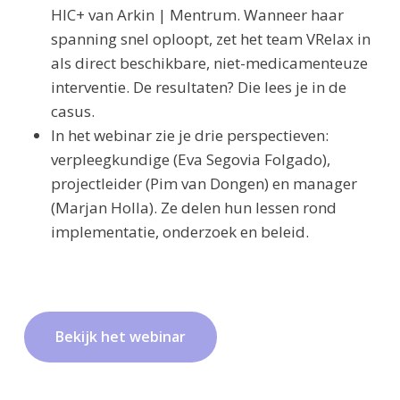
HIC+ van Arkin | Mentrum. Wanneer haar
spanning snel oploopt, zet het team VRelax in
als direct beschikbare, niet-medicamenteuze
interventie. De resultaten? Die lees je in de
casus.
In het webinar zie je drie perspectieven:
verpleegkundige (Eva Segovia Folgado),
projectleider (Pim van Dongen) en manager
(Marjan Holla). Ze delen hun lessen rond
implementatie, onderzoek en beleid.
B
e
k
i
j
k
h
e
t
w
e
b
i
n
a
r