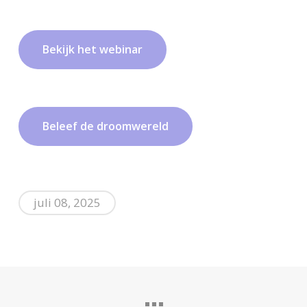
B
e
k
i
j
k
h
e
t
w
e
b
i
n
a
r
B
e
l
e
e
f
d
e
d
r
o
o
m
w
e
r
e
l
d
juli 08, 2025