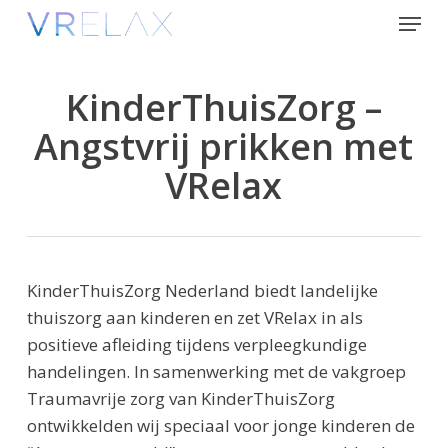
Skip
Menu
to
Close
main
Menu
content
KinderThuisZorg –
Angstvrij prikken met
VRelax
KinderThuisZorg Nederland biedt landelijke
thuiszorg aan kinderen en zet VRelax in als
positieve afleiding tijdens verpleegkundige
handelingen. In samenwerking met de vakgroep
Traumavrije zorg van KinderThuisZorg
ontwikkelden wij speciaal voor jonge kinderen de