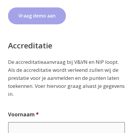
V
r
a
a
g
d
e
m
o
a
a
n
Accreditatie
De accreditatieaanvraag bij V&VN en NIP loopt.
Als de accreditatie wordt verleend zullen wij de
prestatie voor je aanmelden en de punten laten
toekennen. Voer hiervoor graag alvast je gegevens
in.
Voornaam
*