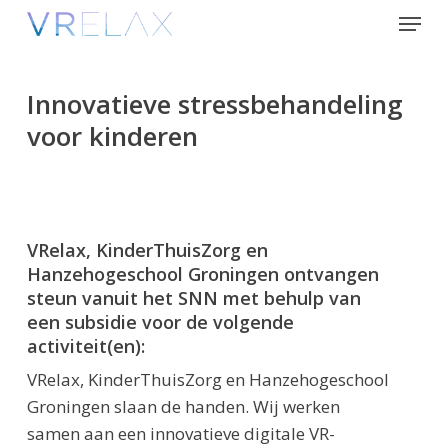
Skip
Menu
to
Close
main
Menu
content
Innovatieve stressbehandeling
voor kinderen
VRelax, KinderThuisZorg en
Hanzehogeschool Groningen ontvangen
steun vanuit het SNN met behulp van
een subsidie voor de volgende
activiteit(en):
VRelax, KinderThuisZorg en Hanzehogeschool
Groningen slaan de handen. Wij werken
samen aan een innovatieve digitale VR-