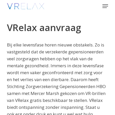
Skip
Menu
to
Close
main
Menu
content
VRelax aanvraag
Bij elke levensfase horen nieuwe obstakels. Zo is
vastgesteld dat de verzekerde gepensioneerden
veel zorgvragen hebben op het vlak van de
mentale gezondheid. Immers in deze levensfase
wordt men vaker geconfronteerd met zorg voor
en het verlies van een dierbare. Daarom heeft
Stichting Zorgverzekering Gepensioneerden HBO
samen met Mercer Marsh gekozen om VR-brillen
van VRelax gratis beschikbaar te stellen. VRelax
biedt ontspanning zonder inspanning. Staat u
ook erg onder druk en kunt u wel wat hulp