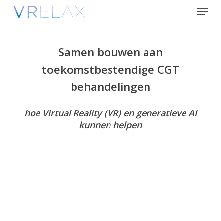
Skip
Menu
to
Close
main
Menu
content
Samen bouwen aan
toekomstbestendige CGT
behandelingen
hoe Virtual Reality (VR) en generatieve AI
kunnen helpen