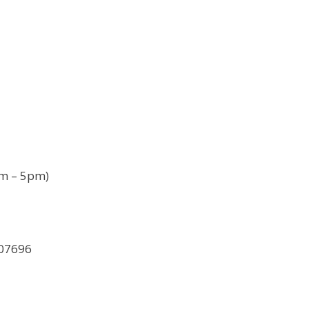
am – 5pm)
07696