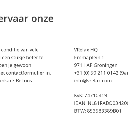
ervaar onze
 conditie van vele
VRelax HQ
 een stukje beter te
Emmaplein 1
 ben je gewoon
9711 AP Groningen
et contactformulier in.
+31 (0) 50 211 0142 (9
ankan? Bel ons
info@vrelax.com
KvK: 74710419
IBAN: NL81RABO03420
BTW: 853583389B01