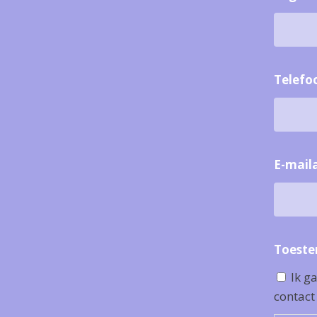
Telef
E-mail
Toest
Ik g
contact