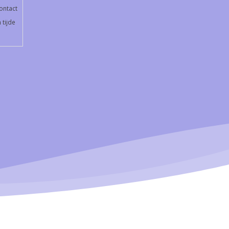
ontact
 tijde