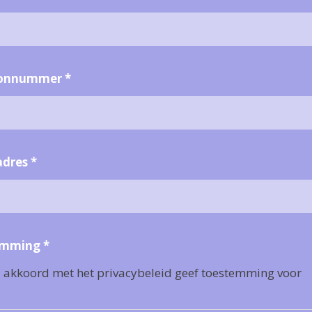
oonnummer
*
adres
*
emming
*
a akkoord met het privacybeleid geef toestemming voor