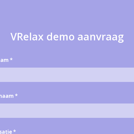
VRelax demo aanvraag
aam
*
rnaam
*
satie
*