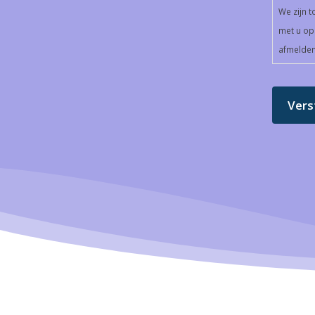
We zijn t
met u op 
afmelden